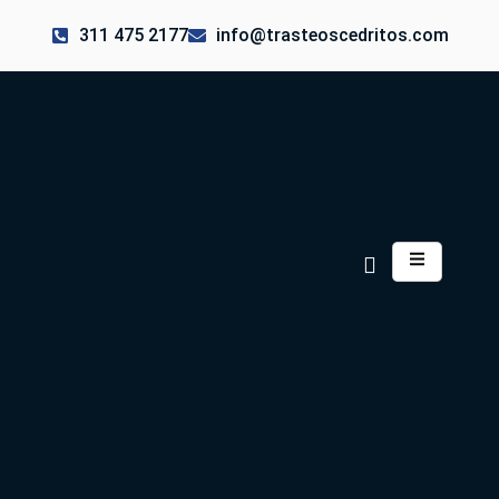
311 475 2177
info@trasteoscedritos.com