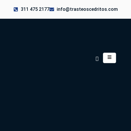
311 475 2177
info@trasteoscedritos.com