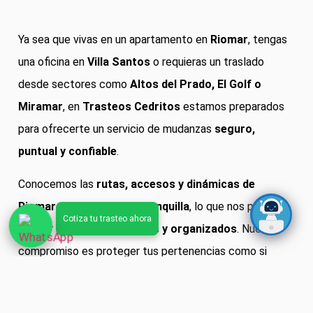
Ya sea que vivas en un apartamento en
Riomar
, tengas
una oficina en
Villa Santos
o requieras un traslado
desde sectores como
Altos del Prado, El Golf o
Miramar
, en
Trasteos Cedritos
estamos preparados
para ofrecerte un servicio de mudanzas
seguro,
puntual y confiable
.
Conocemos las
rutas, accesos y dinámicas de
Riomar y el norte de Barranquilla
, lo que nos permite
realizar traslados más
ágiles y organizados
. Nuestro
compromiso es proteger tus pertenencias como si
fueran propias, con
empaque especializado y personal
capacitado
en cada mudanza.