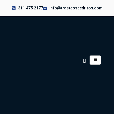
311 475 2177
info@trasteoscedritos.com